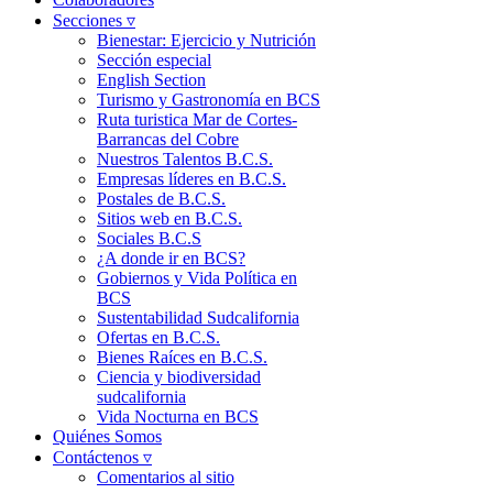
Secciones ▿
Bienestar: Ejercicio y Nutrición
Sección especial
English Section
Turismo y Gastronomía en BCS
Ruta turistica Mar de Cortes-
Barrancas del Cobre
Nuestros Talentos B.C.S.
Empresas líderes en B.C.S.
Postales de B.C.S.
Sitios web en B.C.S.
Sociales B.C.S
¿A donde ir en BCS?
Gobiernos y Vida Política en
BCS
Sustentabilidad Sudcalifornia
Ofertas en B.C.S.
Bienes Raíces en B.C.S.
Ciencia y biodiversidad
sudcalifornia
Vida Nocturna en BCS
Quiénes Somos
Contáctenos ▿
Comentarios al sitio