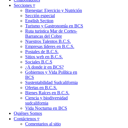
Secciones ▿
Bienestar: Ejercicio y Nutrición
Sección especial
English Section
Turismo y Gastronomía en BCS
Ruta turistica Mar de Cortes-
Barrancas del Cobre
Nuestros Talentos B.C.S.
Empresas líderes en B.C.S.
Postales de B.C.S.
Sitios web en B.C.S.
Sociales B.C.S
¿A donde ir en BCS?
Gobiernos y Vida Política en
BCS
Sustentabilidad Sudcalifornia
Ofertas en B.C.S.
Bienes Raíces en B.C.S.
Ciencia y biodiversidad
sudcalifornia
Vida Nocturna en BCS
Quiénes Somos
Contáctenos ▿
Comentarios al sitio