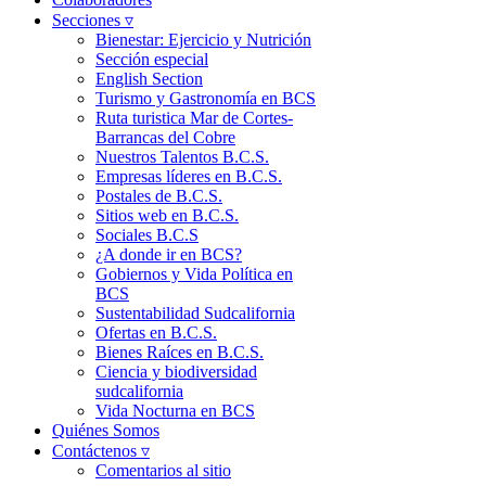
Secciones ▿
Bienestar: Ejercicio y Nutrición
Sección especial
English Section
Turismo y Gastronomía en BCS
Ruta turistica Mar de Cortes-
Barrancas del Cobre
Nuestros Talentos B.C.S.
Empresas líderes en B.C.S.
Postales de B.C.S.
Sitios web en B.C.S.
Sociales B.C.S
¿A donde ir en BCS?
Gobiernos y Vida Política en
BCS
Sustentabilidad Sudcalifornia
Ofertas en B.C.S.
Bienes Raíces en B.C.S.
Ciencia y biodiversidad
sudcalifornia
Vida Nocturna en BCS
Quiénes Somos
Contáctenos ▿
Comentarios al sitio