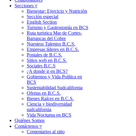
Secciones ▿
Bienestar: Ejercicio y Nutrición
Sección especial
English Section
Turismo y Gastronomía en BCS
Ruta turistica Mar de Cortes-
Barrancas del Cobre
Nuestros Talentos B.C.S.
Empresas líderes en B.C.S.
Postales de B.C.S.
Sitios web en B.C.S.
Sociales B.C.S
¿A donde ir en BCS?
Gobiernos y Vida Política en
BCS
Sustentabilidad Sudcalifornia
Ofertas en B.C.S.
Bienes Raíces en B.C.S.
Ciencia y biodiversidad
sudcalifornia
Vida Nocturna en BCS
Quiénes Somos
Contáctenos ▿
Comentarios al sitio