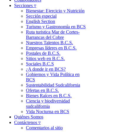
Secciones ▿
Bienestar: Ejercicio y Nutrición
Sección especial
English Section
Turismo y Gastronomía en BCS
Ruta turistica Mar de Cortes-
Barrancas del Cobre
Nuestros Talentos B.C.S.
Empresas líderes en B.C.S.
Postales de B.C.S.
Sitios web en B.C.S.
Sociales B.C.S
¿A donde ir en BCS?
Gobiernos y Vida Política en
BCS
Sustentabilidad Sudcalifornia
Ofertas en B.C.S.
Bienes Raíces en B.C.S.
Ciencia y biodiversidad
sudcalifornia
Vida Nocturna en BCS
Quiénes Somos
Contáctenos ▿
Comentarios al sitio