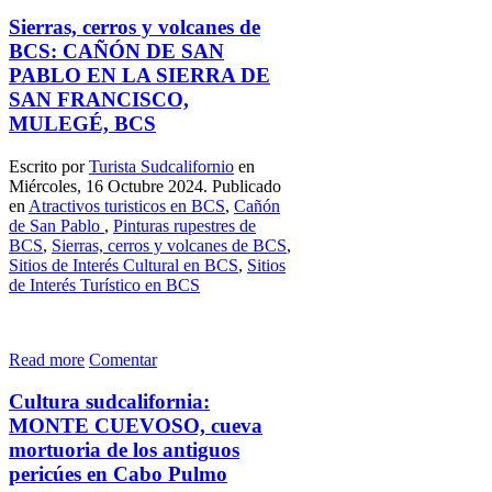
Sierras, cerros y volcanes de
BCS: CAÑÓN DE SAN
PABLO EN LA SIERRA DE
SAN FRANCISCO,
MULEGÉ, BCS
Escrito por
Turista Sudcalifornio
en
Miércoles, 16 Octubre 2024. Publicado
en
Atractivos turisticos en BCS
,
Cañón
de San Pablo
,
Pinturas rupestres de
BCS
,
Sierras, cerros y volcanes de BCS
,
Sitios de Interés Cultural en BCS
,
Sitios
de Interés Turístico en BCS
Read more
Comentar
Cultura sudcalifornia:
MONTE CUEVOSO, cueva
mortuoria de los antiguos
pericúes en Cabo Pulmo