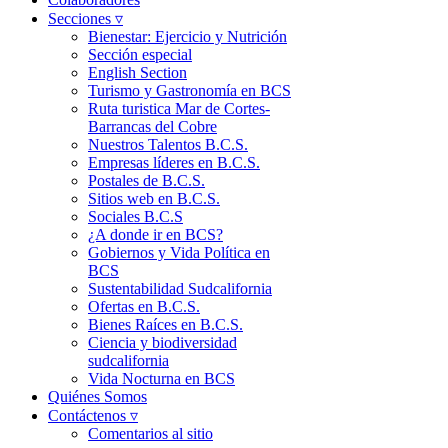
Secciones ▿
Bienestar: Ejercicio y Nutrición
Sección especial
English Section
Turismo y Gastronomía en BCS
Ruta turistica Mar de Cortes-
Barrancas del Cobre
Nuestros Talentos B.C.S.
Empresas líderes en B.C.S.
Postales de B.C.S.
Sitios web en B.C.S.
Sociales B.C.S
¿A donde ir en BCS?
Gobiernos y Vida Política en
BCS
Sustentabilidad Sudcalifornia
Ofertas en B.C.S.
Bienes Raíces en B.C.S.
Ciencia y biodiversidad
sudcalifornia
Vida Nocturna en BCS
Quiénes Somos
Contáctenos ▿
Comentarios al sitio