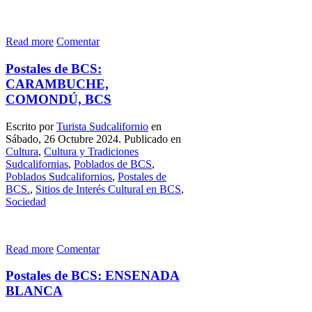
Read more
Comentar
Postales de BCS:
CARAMBUCHE,
COMONDÚ, BCS
Escrito por
Turista Sudcalifornio
en
Sábado, 26 Octubre 2024. Publicado en
Cultura
,
Cultura y Tradiciones
Sudcalifornias
,
Poblados de BCS
,
Poblados Sudcalifornios
,
Postales de
BCS.
,
Sitios de Interés Cultural en BCS
,
Sociedad
Read more
Comentar
Postales de BCS: ENSENADA
BLANCA