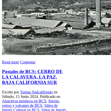
Read more
Comentar
Postales de BCS: CERRO DE
LA CALAVERA, LA PAZ,
BAJA CALIFORNIA SUR
Escrito por
Turista Sudcalifornio
en
Sábado, 15 Junio 2024. Publicado en
Atractivos turisticos en BCS
,
Sierras,
cerros y volcanes de BCS
,
Sitios de
Interés Cultural en BCS
,
Sitios de Interés