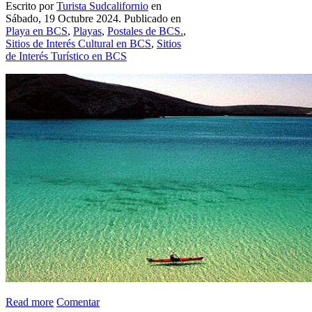
Escrito por
Turista Sudcalifornio
en
Sábado, 19 Octubre 2024. Publicado en
Playa en BCS
,
Playas
,
Postales de BCS.
,
Sitios de Interés Cultural en BCS
,
Sitios
de Interés Turístico en BCS
Read more
Comentar