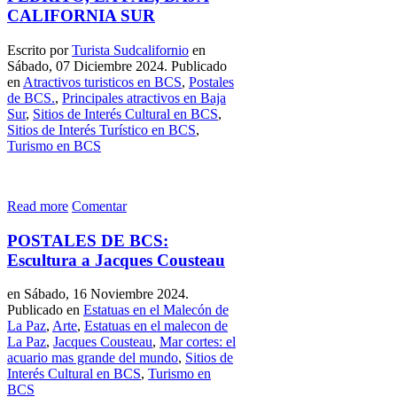
CALIFORNIA SUR
Escrito por
Turista Sudcalifornio
en
Sábado, 07 Diciembre 2024. Publicado
en
Atractivos turisticos en BCS
,
Postales
de BCS.
,
Principales atractivos en Baja
Sur
,
Sitios de Interés Cultural en BCS
,
Sitios de Interés Turístico en BCS
,
Turismo en BCS
Read more
Comentar
POSTALES DE BCS:
Escultura a Jacques Cousteau
en Sábado, 16 Noviembre 2024.
Publicado en
Estatuas en el Malecón de
La Paz
,
Arte
,
Estatuas en el malecon de
La Paz
,
Jacques Cousteau
,
Mar cortes: el
acuario mas grande del mundo
,
Sitios de
Interés Cultural en BCS
,
Turismo en
BCS