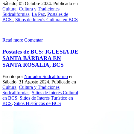
Sábado, 05 Octubre 2024. Publicado en
Cultura
,
Cultura y Tradiciones
Sudcalifornias
,
La Paz
,
Postales de
BCS.
,
Sitios de Interés Cultural en BCS
Read more
Comentar
Postales de BCS: IGLESIA DE
SANTA BÁRBARA EN
SANTA ROSALÍA, BCS
Escrito por
Narrador Sudcalifornio
en
Sábado, 31 Agosto 2024. Publicado en
Cultura
,
Cultura y Tradiciones
Sudcalifornias
,
Sitios de Interés Cultural
en BCS
,
Sitios de Interés Turístico en
BCS
,
Sitios Históricos de BCS