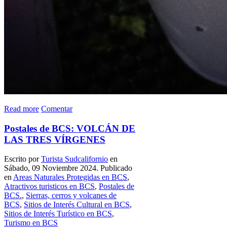
Read more
Comentar
Postales de BCS: VOLCÁN DE
LAS TRES VÍRGENES
Escrito por
Turista Sudcalifornio
en
Sábado, 09 Noviembre 2024. Publicado
en
Areas Naturales Protegidas en BCS
,
Atractivos turisticos en BCS
,
Postales de
BCS.
,
Sierras, cerros y volcanes de
BCS
,
Sitios de Interés Cultural en BCS
,
Sitios de Interés Turístico en BCS
,
Turismo en BCS