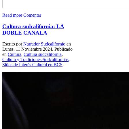
Read more
Comentar
Cultura sudcalifornia: LA
DOBLE CANALA
Escrito por
Narrador Sudcalifornio
en
Lunes, 11 Noviembre 2024. Publicado
en
Cultura
,
Cultura sudcalifornia
,
Cultura y Tradiciones Sudcalifornias
,
Sitios de Interés Cultural en BCS