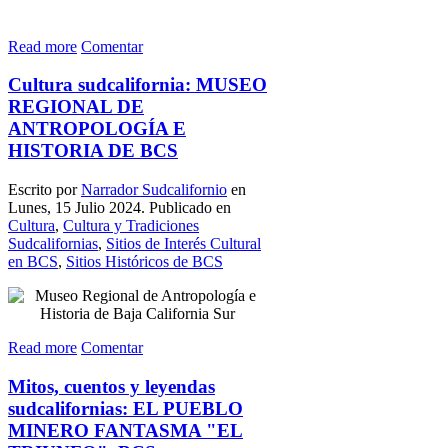
Read more
Comentar
Cultura sudcalifornia: MUSEO
REGIONAL DE
ANTROPOLOGÍA E
HISTORIA DE BCS
Escrito por
Narrador Sudcalifornio
en
Lunes, 15 Julio 2024. Publicado en
Cultura
,
Cultura y Tradiciones
Sudcalifornias
,
Sitios de Interés Cultural
en BCS
,
Sitios Históricos de BCS
Read more
Comentar
Mitos, cuentos y leyendas
sudcalifornias: EL PUEBLO
MINERO FANTASMA "EL