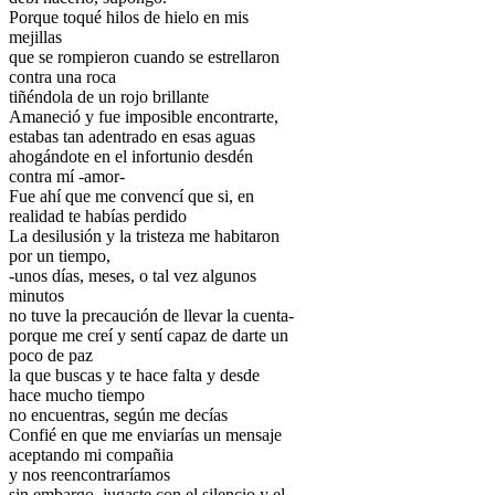
Porque toqué hilos de hielo en mis
mejillas
que se rompieron cuando se estrellaron
contra una roca
tiñéndola de un rojo brillante
Amaneció y fue imposible encontrarte,
estabas tan adentrado en esas aguas
ahogándote en el infortunio desdén
contra mí -amor-
Fue ahí que me convencí que si, en
realidad te habías perdido
La desilusión y la tristeza me habitaron
por un tiempo,
-unos días, meses, o tal vez algunos
minutos
no tuve la precaución de llevar la cuenta-
porque me creí y sentí capaz de darte un
poco de paz
la que buscas y te hace falta y desde
hace mucho tiempo
no encuentras, según me decías
Confié en que me enviarías un mensaje
aceptando mi compañia
y nos reencontraríamos
sin embargo, jugaste con el silencio y el