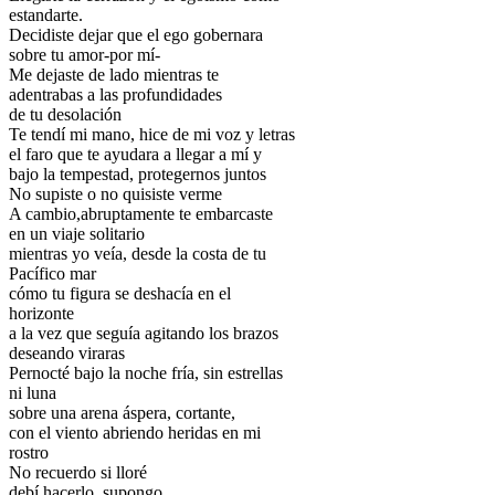
estandarte.
Decidiste dejar que el ego gobernara
sobre tu amor-por mí-
Me dejaste de lado mientras te
adentrabas a las profundidades
de tu desolación
Te tendí mi mano, hice de mi voz y letras
el faro que te ayudara a llegar a mí y
bajo la tempestad, protegernos juntos
No supiste o no quisiste verme
A cambio,abruptamente te embarcaste
en un viaje solitario
mientras yo veía, desde la costa de tu
Pacífico mar
cómo tu figura se deshacía en el
horizonte
a la vez que seguía agitando los brazos
deseando
viraras
Pernocté bajo la noche fría, sin estrellas
ni luna
sobre una arena áspera, cortante,
con el viento abriendo heridas en mi
rostro
No recuerdo si lloré
debí hacerlo, supongo.