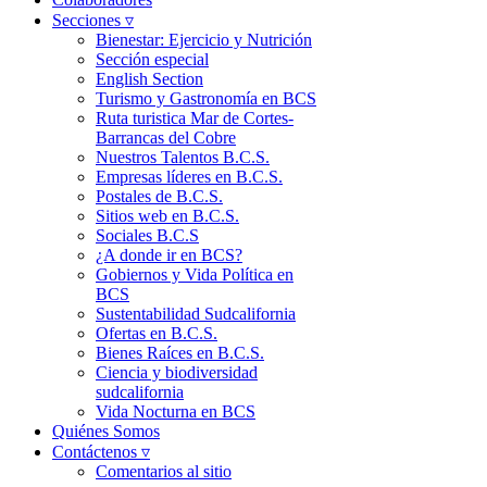
Secciones ▿
Bienestar: Ejercicio y Nutrición
Sección especial
English Section
Turismo y Gastronomía en BCS
Ruta turistica Mar de Cortes-
Barrancas del Cobre
Nuestros Talentos B.C.S.
Empresas líderes en B.C.S.
Postales de B.C.S.
Sitios web en B.C.S.
Sociales B.C.S
¿A donde ir en BCS?
Gobiernos y Vida Política en
BCS
Sustentabilidad Sudcalifornia
Ofertas en B.C.S.
Bienes Raíces en B.C.S.
Ciencia y biodiversidad
sudcalifornia
Vida Nocturna en BCS
Quiénes Somos
Contáctenos ▿
Comentarios al sitio