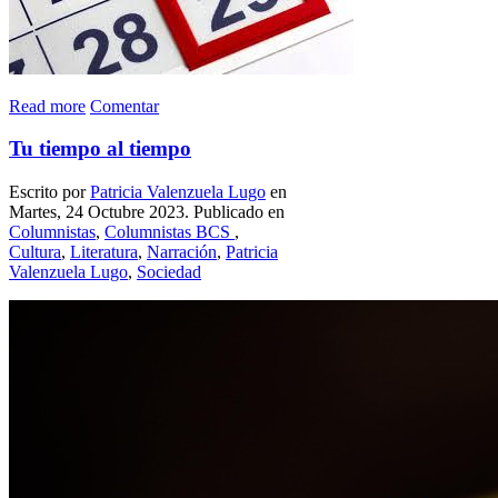
Read more
Comentar
Tu tiempo al tiempo
Escrito por
Patricia Valenzuela Lugo
en
Martes, 24 Octubre 2023. Publicado en
Columnistas
,
Columnistas BCS
,
Cultura
,
Literatura
,
Narración
,
Patricia
Valenzuela Lugo
,
Sociedad