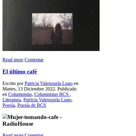
Read more
Comentar
El último café
Escrito por
Patricia Valenzuela Lugo
en
Martes, 13 Diciembre 2022. Publicado
en
Columnistas
,
Columnistas BCS
,
Literatura
,
Patricia Valenzuela Lugo
,
Poesía
,
Poesía de BCS
Read more
Comentar