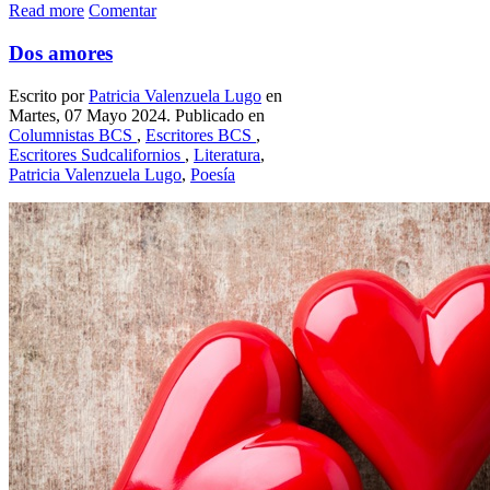
Read more
Comentar
Dos amores
Escrito por
Patricia Valenzuela Lugo
en
Martes, 07 Mayo 2024. Publicado en
Columnistas BCS
,
Escritores BCS
,
Escritores Sudcalifornios
,
Literatura
,
Patricia Valenzuela Lugo
,
Poesía