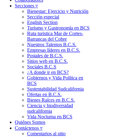
Secciones ▿
Bienestar: Ejercicio y Nutrición
Sección especial
English Section
Turismo y Gastronomía en BCS
Ruta turistica Mar de Cortes-
Barrancas del Cobre
Nuestros Talentos B.C.S.
Empresas líderes en B.C.S.
Postales de B.C.S.
Sitios web en B.C.S.
Sociales B.C.S
¿A donde ir en BCS?
Gobiernos y Vida Política en
BCS
Sustentabilidad Sudcalifornia
Ofertas en B.C.S.
Bienes Raíces en B.C.S.
Ciencia y biodiversidad
sudcalifornia
Vida Nocturna en BCS
Quiénes Somos
Contáctenos ▿
Comentarios al sitio