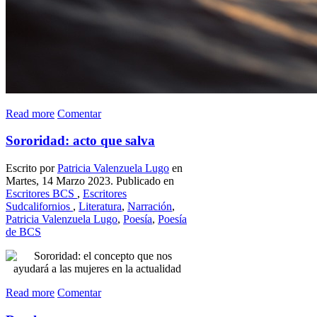
Read more
Comentar
Sororidad: acto que salva
Escrito por
Patricia Valenzuela Lugo
en
Martes, 14 Marzo 2023. Publicado en
Escritores BCS
,
Escritores
Sudcalifornios
,
Literatura
,
Narración
,
Patricia Valenzuela Lugo
,
Poesía
,
Poesía
de BCS
Read more
Comentar