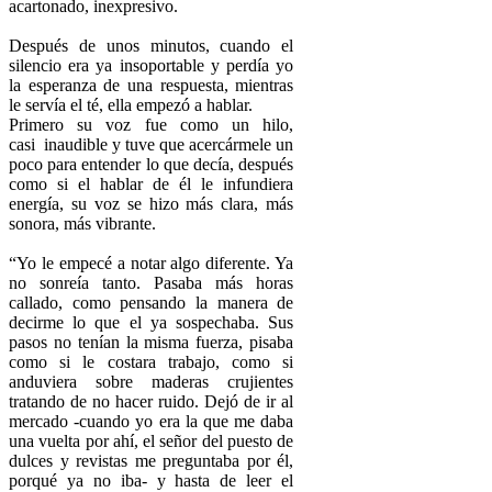
acartonado, inexpresivo.
Después de unos minutos, cuando el
silencio era ya insoportable y perdía yo
la esperanza de una respuesta, mientras
le servía el té, ella empezó a hablar.
Primero su voz fue como un hilo,
casi inaudible y tuve que acercármele un
poco para entender lo que decía, después
como si el hablar de él le infundiera
energía, su voz se hizo más clara, más
sonora, más vibrante.
“Yo le empecé a notar algo diferente. Ya
no sonreía tanto. Pasaba más horas
callado, como pensando la manera de
decirme lo que el ya sospechaba. Sus
pasos no tenían la misma fuerza, pisaba
como si le costara trabajo, como si
anduviera sobre maderas crujientes
tratando de no hacer ruido. Dejó de ir al
mercado -cuando yo era la que me daba
una vuelta por ahí, el señor del puesto de
dulces y revistas me preguntaba por él,
porqué ya no iba- y hasta de leer el