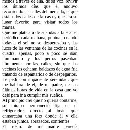
menos a través de ella, de su voz, revivir
los últimos días que él anduvo
recorriendo las calles del mercado, el que
está a dos calles de la casa y que era su
lugar favorito para visitar todos los
martes.
Que me platicara de sus idas a buscar el
periódico cada mañana, puntual, cuando
todavía el sol no se desperezaba y las
luces de las ventanas de las cocinas en la
cuadra, apenas, poco a poco se iban
iluminando y los perros paseaban
libremente por las calles, sin que las
vecinas les echaran baldazos de agua fría
tratando de espantarlos o de despegarlos.
Le pedí con impaciente serenidad, que
me hablara de él, de mi padre, de sus
últimas horas de vida en la casa que yo
dejé para ir a cumplir mis sueños.
Al principio creí que no quería contarme,
su miraba permaneció fija en el
refrigerador, directo al imán que
enmarcaba una foto donde él y ella
estaban juntos, abrazados, sonrientes.
El rostro de mi madre parecía