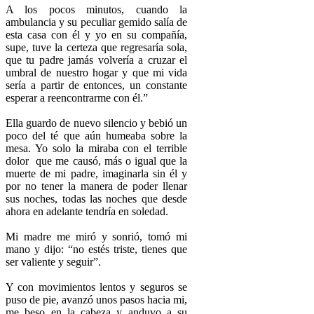
A los pocos minutos, cuando la
ambulancia y su peculiar gemido salía de
esta casa con él y yo en su compañía,
supe, tuve la certeza que regresaría sola,
que tu padre jamás volvería a cruzar el
umbral de nuestro hogar y que mi vida
sería a partir de entonces, un constante
esperar a reencontrarme con él.”
Ella guardo de nuevo silencio y bebió un
poco del té que aún humeaba sobre la
mesa. Yo solo la miraba con el terrible
dolor que me causó, más o igual que la
muerte de mi padre, imaginarla sin él y
por no tener la manera de poder llenar
sus noches, todas las noches que desde
ahora en adelante tendría en soledad.
Mi madre me miró y sonrió, tomó mi
mano y dijo: “no estés triste, tienes que
ser valiente y seguir”.
Y con movimientos lentos y seguros se
puso de pie, avanzó unos pasos hacia mi,
me beso en la cabeza y anduvo a su