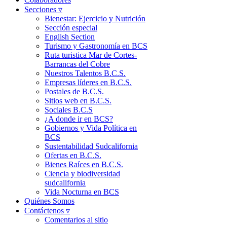
Secciones ▿
Bienestar: Ejercicio y Nutrición
Sección especial
English Section
Turismo y Gastronomía en BCS
Ruta turistica Mar de Cortes-
Barrancas del Cobre
Nuestros Talentos B.C.S.
Empresas líderes en B.C.S.
Postales de B.C.S.
Sitios web en B.C.S.
Sociales B.C.S
¿A donde ir en BCS?
Gobiernos y Vida Política en
BCS
Sustentabilidad Sudcalifornia
Ofertas en B.C.S.
Bienes Raíces en B.C.S.
Ciencia y biodiversidad
sudcalifornia
Vida Nocturna en BCS
Quiénes Somos
Contáctenos ▿
Comentarios al sitio