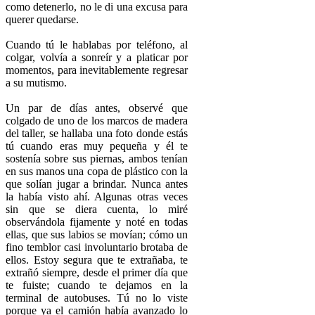
como detenerlo, no le di una excusa para
querer quedarse.
Cuando tú le hablabas por teléfono, al
colgar, volvía a sonreír y a platicar por
momentos, para inevitablemente regresar
a su mutismo.
Un par de días antes, observé que
colgado de uno de los marcos de madera
del taller, se hallaba una foto donde estás
tú cuando eras muy pequeña y él te
sostenía sobre sus piernas, ambos tenían
en sus manos una copa de plástico con la
que solían jugar a brindar. Nunca antes
la había visto ahí. Algunas otras veces
sin que se diera cuenta, lo miré
observándola fijamente y noté en todas
ellas, que sus labios se movían; cómo un
fino temblor casi involuntario brotaba de
ellos. Estoy segura que te extrañaba, te
extrañó siempre, desde el primer día que
te fuiste; cuando te dejamos en la
terminal de autobuses. Tú no lo viste
porque ya el camión había avanzado lo