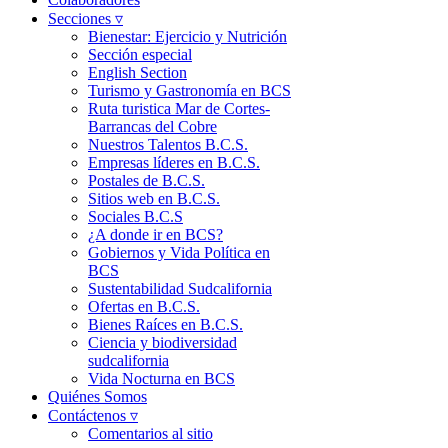
Secciones ▿
Bienestar: Ejercicio y Nutrición
Sección especial
English Section
Turismo y Gastronomía en BCS
Ruta turistica Mar de Cortes-
Barrancas del Cobre
Nuestros Talentos B.C.S.
Empresas líderes en B.C.S.
Postales de B.C.S.
Sitios web en B.C.S.
Sociales B.C.S
¿A donde ir en BCS?
Gobiernos y Vida Política en
BCS
Sustentabilidad Sudcalifornia
Ofertas en B.C.S.
Bienes Raíces en B.C.S.
Ciencia y biodiversidad
sudcalifornia
Vida Nocturna en BCS
Quiénes Somos
Contáctenos ▿
Comentarios al sitio