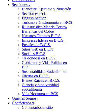
Secciones ▿
Bienestar: Ejercicio y Nutrición
Sección especial
English Section
Turismo y Gastronomía en BCS
Ruta turistica Mar de Cortes-
Barrancas del Cobre
Nuestros Talentos B.C.S.
Empresas líderes en B.C.S.
Postales de B.C.S.
Sitios web en B.C.S.
Sociales B.C.S
¿A donde ir en BCS?
Gobiernos y Vida Política en
BCS
Sustentabilidad Sudcalifornia
Ofertas en B.C.S.
Bienes Raíces en B.C.S.
Ciencia y biodiversidad
sudcalifornia
Vida Nocturna en BCS
Quiénes Somos
Contáctenos ▿
Comentarios al sitio