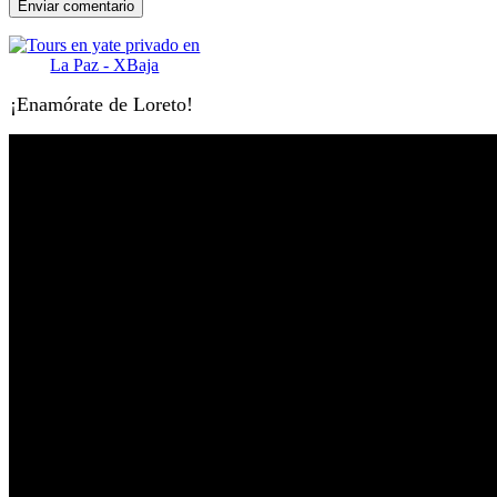
¡Enamórate de Loreto!