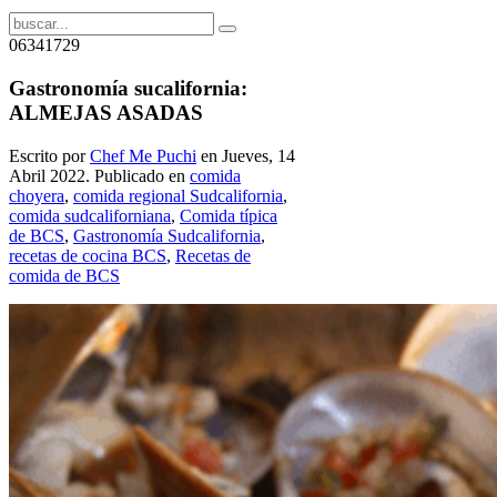
06341729
Gastronomía sucalifornia:
ALMEJAS ASADAS
Escrito por
Chef Me Puchi
en Jueves, 14
Abril 2022. Publicado en
comida
choyera
,
comida regional Sudcalifornia
,
comida sudcaliforniana
,
Comida típica
de BCS
,
Gastronomía Sudcalifornia
,
recetas de cocina BCS
,
Recetas de
comida de BCS