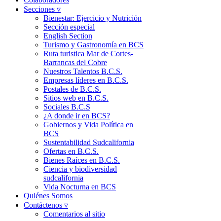
Secciones ▿
Bienestar: Ejercicio y Nutrición
Sección especial
English Section
Turismo y Gastronomía en BCS
Ruta turistica Mar de Cortes-
Barrancas del Cobre
Nuestros Talentos B.C.S.
Empresas líderes en B.C.S.
Postales de B.C.S.
Sitios web en B.C.S.
Sociales B.C.S
¿A donde ir en BCS?
Gobiernos y Vida Política en
BCS
Sustentabilidad Sudcalifornia
Ofertas en B.C.S.
Bienes Raíces en B.C.S.
Ciencia y biodiversidad
sudcalifornia
Vida Nocturna en BCS
Quiénes Somos
Contáctenos ▿
Comentarios al sitio