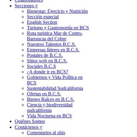
Secciones ▿
Bienestar: Ejercicio y Nutrición
Sección especial
English Section
Turismo y Gastronomía en BCS
Ruta turistica Mar de Cortes-
Barrancas del Cobre
Nuestros Talentos B.C.S.
Empresas líderes en B.C.S.
Postales de B.C.S.
Sitios web en B.C.S.
Sociales B.C.S
¿A donde ir en BCS?
Gobiernos y Vida Política en
BCS
Sustentabilidad Sudcalifornia
Ofertas en B.C.S.
Bienes Raíces en B.C.S.
Ciencia y biodiversidad
sudcalifornia
Vida Nocturna en BCS
Quiénes Somos
Contáctenos ▿
Comentarios al sitio