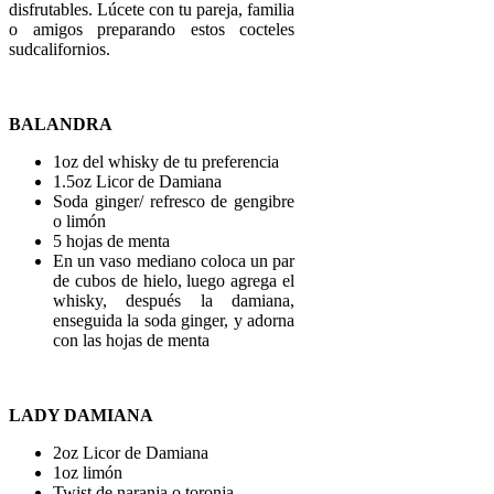
disfrutables. Lúcete con tu pareja, familia
o amigos preparando estos cocteles
sudcalifornios.
BALANDRA
1oz del whisky de tu preferencia
1.5oz Licor de Damiana
Soda ginger/ refresco de gengibre
o limón
5 hojas de menta
En un vaso mediano coloca un par
de cubos de hielo, luego agrega el
whisky, después la damiana,
enseguida la soda ginger, y adorna
con las hojas de menta
LADY DAMIANA
2oz Licor de Damiana
1oz limón
Twist de naranja o toronja