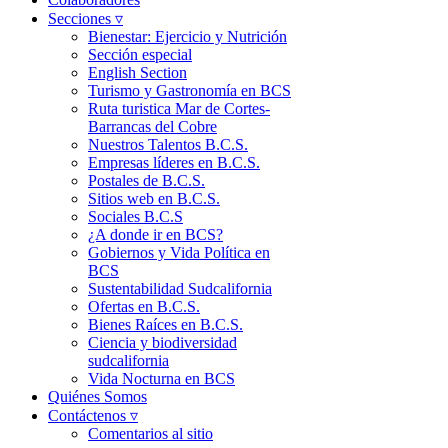
Secciones ▿
Bienestar: Ejercicio y Nutrición
Sección especial
English Section
Turismo y Gastronomía en BCS
Ruta turistica Mar de Cortes-
Barrancas del Cobre
Nuestros Talentos B.C.S.
Empresas líderes en B.C.S.
Postales de B.C.S.
Sitios web en B.C.S.
Sociales B.C.S
¿A donde ir en BCS?
Gobiernos y Vida Política en
BCS
Sustentabilidad Sudcalifornia
Ofertas en B.C.S.
Bienes Raíces en B.C.S.
Ciencia y biodiversidad
sudcalifornia
Vida Nocturna en BCS
Quiénes Somos
Contáctenos ▿
Comentarios al sitio