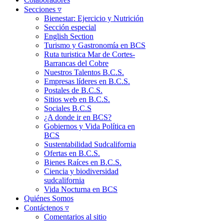
Secciones ▿
Bienestar: Ejercicio y Nutrición
Sección especial
English Section
Turismo y Gastronomía en BCS
Ruta turistica Mar de Cortes-
Barrancas del Cobre
Nuestros Talentos B.C.S.
Empresas líderes en B.C.S.
Postales de B.C.S.
Sitios web en B.C.S.
Sociales B.C.S
¿A donde ir en BCS?
Gobiernos y Vida Política en
BCS
Sustentabilidad Sudcalifornia
Ofertas en B.C.S.
Bienes Raíces en B.C.S.
Ciencia y biodiversidad
sudcalifornia
Vida Nocturna en BCS
Quiénes Somos
Contáctenos ▿
Comentarios al sitio