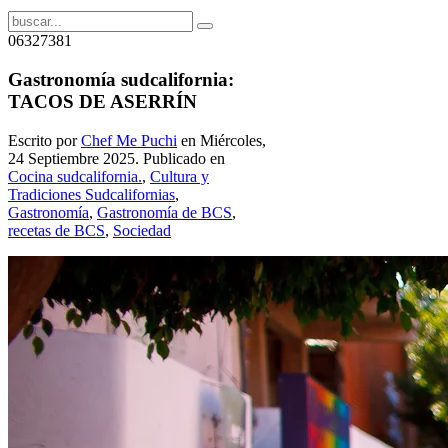
06327381
Gastronomía sudcalifornia:
TACOS DE ASERRÍN
Escrito por
Chef Me Puchi
en Miércoles,
24 Septiembre 2025. Publicado en
Cocina sudcalifornia.
,
Cultura y
Tradiciones Sudcalifornias
,
Gastronomía
,
Gastronomía de BCS
,
recetas de BCS
,
Sociedad