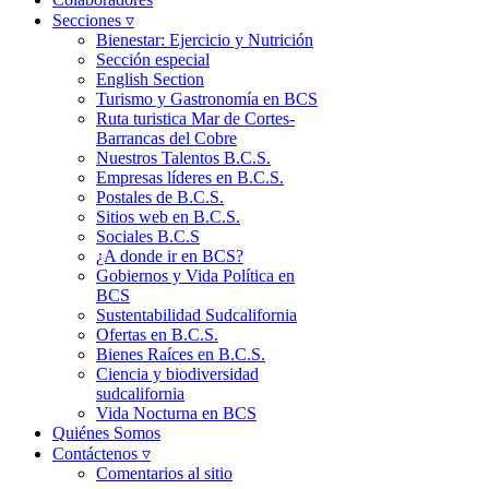
Secciones ▿
Bienestar: Ejercicio y Nutrición
Sección especial
English Section
Turismo y Gastronomía en BCS
Ruta turistica Mar de Cortes-
Barrancas del Cobre
Nuestros Talentos B.C.S.
Empresas líderes en B.C.S.
Postales de B.C.S.
Sitios web en B.C.S.
Sociales B.C.S
¿A donde ir en BCS?
Gobiernos y Vida Política en
BCS
Sustentabilidad Sudcalifornia
Ofertas en B.C.S.
Bienes Raíces en B.C.S.
Ciencia y biodiversidad
sudcalifornia
Vida Nocturna en BCS
Quiénes Somos
Contáctenos ▿
Comentarios al sitio