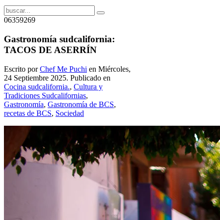
06359269
Gastronomía sudcalifornia:
TACOS DE ASERRÍN
Escrito por
Chef Me Puchi
en Miércoles,
24 Septiembre 2025. Publicado en
Cocina sudcalifornia.
,
Cultura y
Tradiciones Sudcalifornias
,
Gastronomía
,
Gastronomía de BCS
,
recetas de BCS
,
Sociedad