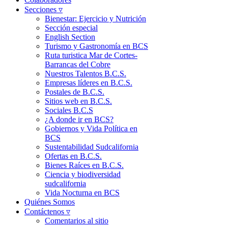
Secciones ▿
Bienestar: Ejercicio y Nutrición
Sección especial
English Section
Turismo y Gastronomía en BCS
Ruta turistica Mar de Cortes-
Barrancas del Cobre
Nuestros Talentos B.C.S.
Empresas líderes en B.C.S.
Postales de B.C.S.
Sitios web en B.C.S.
Sociales B.C.S
¿A donde ir en BCS?
Gobiernos y Vida Política en
BCS
Sustentabilidad Sudcalifornia
Ofertas en B.C.S.
Bienes Raíces en B.C.S.
Ciencia y biodiversidad
sudcalifornia
Vida Nocturna en BCS
Quiénes Somos
Contáctenos ▿
Comentarios al sitio