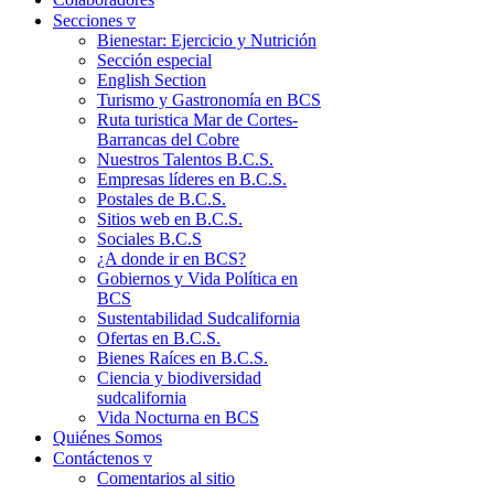
Secciones ▿
Bienestar: Ejercicio y Nutrición
Sección especial
English Section
Turismo y Gastronomía en BCS
Ruta turistica Mar de Cortes-
Barrancas del Cobre
Nuestros Talentos B.C.S.
Empresas líderes en B.C.S.
Postales de B.C.S.
Sitios web en B.C.S.
Sociales B.C.S
¿A donde ir en BCS?
Gobiernos y Vida Política en
BCS
Sustentabilidad Sudcalifornia
Ofertas en B.C.S.
Bienes Raíces en B.C.S.
Ciencia y biodiversidad
sudcalifornia
Vida Nocturna en BCS
Quiénes Somos
Contáctenos ▿
Comentarios al sitio