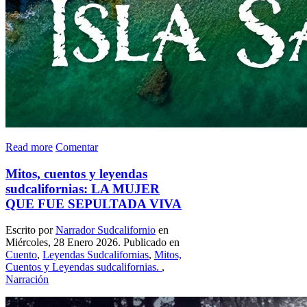
Read more
Comentar
Mitos, cuentos y leyendas
sudcalifornias: LA MUJER
QUE FUE SEPULTADA VIVA
Escrito por
Narrador Sudcalifornio
en
Miércoles, 28 Enero 2026. Publicado en
Cuento
,
Leyendas Sudcalifornias
,
Mitos,
Cuentos y Leyendas sudcalifornias.
,
Narración