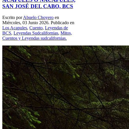
SAN JOSÉ DEL CABO, BCS
Escrito por
Abuelo Choyero
en
Miércoles, 03 Junio 2026. Publicado en
Los Acapules
,
Cuento
,
Leyendas de
BCS
,
Leyendas Sudcalifornias
,
Mitos,
Cuentos y Leyendas sudcalifornias.