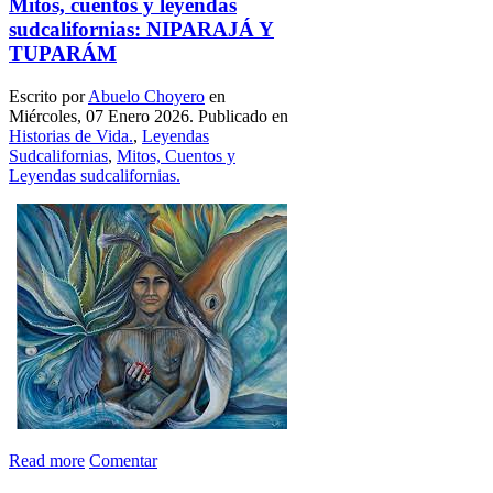
Mitos, cuentos y leyendas
sudcalifornias: NIPARAJÁ Y
TUPARÁM
Escrito por
Abuelo Choyero
en
Miércoles, 07 Enero 2026. Publicado en
Historias de Vida.
,
Leyendas
Sudcalifornias
,
Mitos, Cuentos y
Leyendas sudcalifornias.
Read more
Comentar