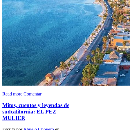
Read more
Comentar
Mitos, cuentos y leyendas de
sudcalifornia: EL PEZ
MULIER
Escrito por
Abuelo Choyero
en