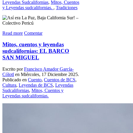
Leyendas Sudcalifornias
,
Mitos, Cuentos
y Leyendas sudcalifornias.
,
Tradiciones
Read more
Comentar
Mitos, cuentos y leyendas
sudcalifornias: EL BARCO
SAN MIGUEL
Escrito por
Francisco Amador García-
Cólotl
en Miércoles, 17 Diciembre 2025.
Publicado en
Cuento
,
Cuentos de BCS
,
Cultura
,
Leyendas de BCS
,
Leyendas
Sudcalifornias
,
Mitos, Cuentos y
Leyendas sudcalifornias.