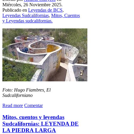
Miércoles, 26 Noviembre 2025.
Publicado en
Leyendas de BCS
,
Leyendas Sudcalifornias
,
Mitos, Cuentos
y Leyendas sudcalifornias.
Foto: Hugo Fiambres, El
Sudcaliforniano
Read more
Comentar
Mitos, cuentos y leyendas
Sudcalifornias: LEYENDA DE
LA PIEDRA LARGA