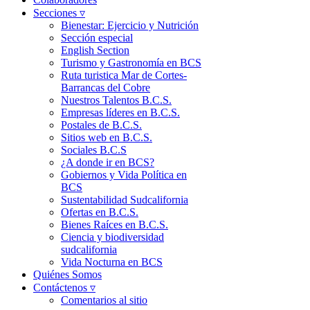
Secciones ▿
Bienestar: Ejercicio y Nutrición
Sección especial
English Section
Turismo y Gastronomía en BCS
Ruta turistica Mar de Cortes-
Barrancas del Cobre
Nuestros Talentos B.C.S.
Empresas líderes en B.C.S.
Postales de B.C.S.
Sitios web en B.C.S.
Sociales B.C.S
¿A donde ir en BCS?
Gobiernos y Vida Política en
BCS
Sustentabilidad Sudcalifornia
Ofertas en B.C.S.
Bienes Raíces en B.C.S.
Ciencia y biodiversidad
sudcalifornia
Vida Nocturna en BCS
Quiénes Somos
Contáctenos ▿
Comentarios al sitio