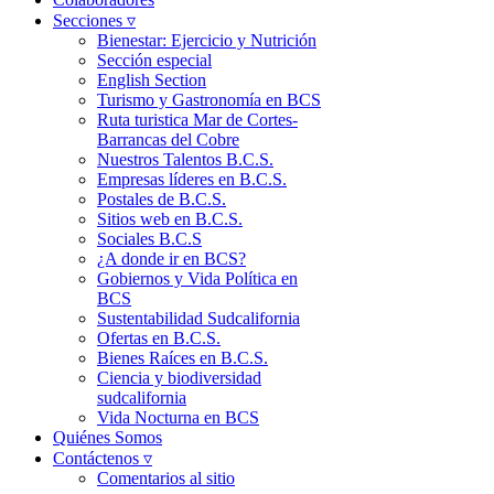
Secciones ▿
Bienestar: Ejercicio y Nutrición
Sección especial
English Section
Turismo y Gastronomía en BCS
Ruta turistica Mar de Cortes-
Barrancas del Cobre
Nuestros Talentos B.C.S.
Empresas líderes en B.C.S.
Postales de B.C.S.
Sitios web en B.C.S.
Sociales B.C.S
¿A donde ir en BCS?
Gobiernos y Vida Política en
BCS
Sustentabilidad Sudcalifornia
Ofertas en B.C.S.
Bienes Raíces en B.C.S.
Ciencia y biodiversidad
sudcalifornia
Vida Nocturna en BCS
Quiénes Somos
Contáctenos ▿
Comentarios al sitio