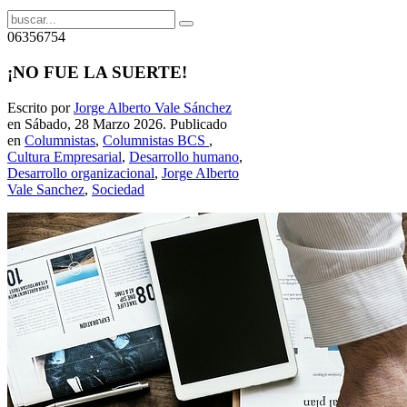
06356754
¡NO FUE LA SUERTE!
Escrito por
Jorge Alberto Vale Sánchez
en Sábado, 28 Marzo 2026. Publicado
en
Columnistas
,
Columnistas BCS
,
Cultura Empresarial
,
Desarrollo humano
,
Desarrollo organizacional
,
Jorge Alberto
Vale Sanchez
,
Sociedad