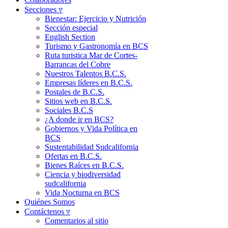
Secciones ▿
Bienestar: Ejercicio y Nutrición
Sección especial
English Section
Turismo y Gastronomía en BCS
Ruta turistica Mar de Cortes-
Barrancas del Cobre
Nuestros Talentos B.C.S.
Empresas líderes en B.C.S.
Postales de B.C.S.
Sitios web en B.C.S.
Sociales B.C.S
¿A donde ir en BCS?
Gobiernos y Vida Política en
BCS
Sustentabilidad Sudcalifornia
Ofertas en B.C.S.
Bienes Raíces en B.C.S.
Ciencia y biodiversidad
sudcalifornia
Vida Nocturna en BCS
Quiénes Somos
Contáctenos ▿
Comentarios al sitio