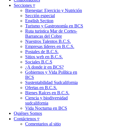
Secciones ▿
Bienestar: Ejercicio y Nutrición
Sección especial
English Section
Turismo y Gastronomía en BCS
Ruta turistica Mar de Cortes-
Barrancas del Cobre
Nuestros Talentos B.C.S.
Empresas líderes en B.C.S.
Postales de B.C.S.
Sitios web en B.C.S.
Sociales B.C.S
¿A donde ir en BCS?
Gobiernos y Vida Política en
BCS
Sustentabilidad Sudcalifornia
Ofertas en B.C.S.
Bienes Raíces en B.C.S.
Ciencia y biodiversidad
sudcalifornia
Vida Nocturna en BCS
Quiénes Somos
Contáctenos ▿
Comentarios al sitio