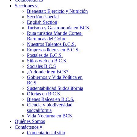
Secciones ▿
Bienestar: Ejercicio y Nutrición
Sección especial
English Section
Turismo y Gastronomía en BCS
Ruta turistica Mar de Cortes-
Barrancas del Cobre
Nuestros Talentos B.C.S.
Empresas líderes en B.C.S.
Postales de B.C.S.
Sitios web en B.C.S.
Sociales B.C.S
¿A donde ir en BCS?
Gobiernos y Vida Política en
BCS
Sustentabilidad Sudcalifornia
Ofertas en B.C.S.
Bienes Raíces en B.C.S.
Ciencia y biodiversidad
sudcalifornia
Vida Nocturna en BCS
Quiénes Somos
Contáctenos ▿
Comentarios al sitio