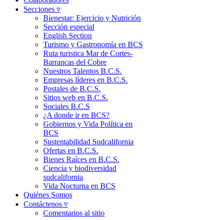
Secciones ▿
Bienestar: Ejercicio y Nutrición
Sección especial
English Section
Turismo y Gastronomía en BCS
Ruta turistica Mar de Cortes-
Barrancas del Cobre
Nuestros Talentos B.C.S.
Empresas líderes en B.C.S.
Postales de B.C.S.
Sitios web en B.C.S.
Sociales B.C.S
¿A donde ir en BCS?
Gobiernos y Vida Política en
BCS
Sustentabilidad Sudcalifornia
Ofertas en B.C.S.
Bienes Raíces en B.C.S.
Ciencia y biodiversidad
sudcalifornia
Vida Nocturna en BCS
Quiénes Somos
Contáctenos ▿
Comentarios al sitio