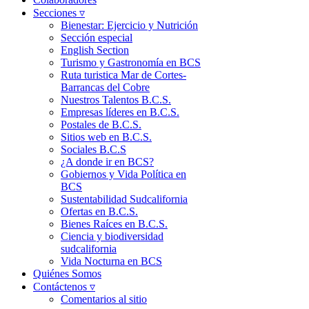
Secciones ▿
Bienestar: Ejercicio y Nutrición
Sección especial
English Section
Turismo y Gastronomía en BCS
Ruta turistica Mar de Cortes-
Barrancas del Cobre
Nuestros Talentos B.C.S.
Empresas líderes en B.C.S.
Postales de B.C.S.
Sitios web en B.C.S.
Sociales B.C.S
¿A donde ir en BCS?
Gobiernos y Vida Política en
BCS
Sustentabilidad Sudcalifornia
Ofertas en B.C.S.
Bienes Raíces en B.C.S.
Ciencia y biodiversidad
sudcalifornia
Vida Nocturna en BCS
Quiénes Somos
Contáctenos ▿
Comentarios al sitio