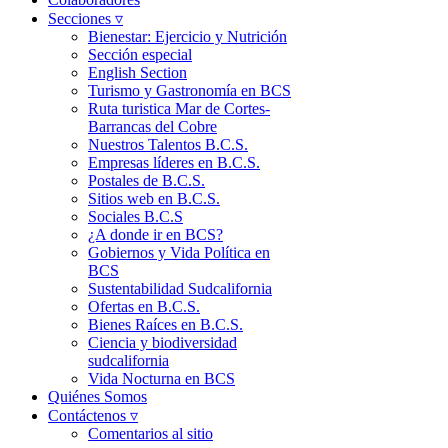
Secciones ▿
Bienestar: Ejercicio y Nutrición
Sección especial
English Section
Turismo y Gastronomía en BCS
Ruta turistica Mar de Cortes-
Barrancas del Cobre
Nuestros Talentos B.C.S.
Empresas líderes en B.C.S.
Postales de B.C.S.
Sitios web en B.C.S.
Sociales B.C.S
¿A donde ir en BCS?
Gobiernos y Vida Política en
BCS
Sustentabilidad Sudcalifornia
Ofertas en B.C.S.
Bienes Raíces en B.C.S.
Ciencia y biodiversidad
sudcalifornia
Vida Nocturna en BCS
Quiénes Somos
Contáctenos ▿
Comentarios al sitio