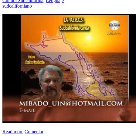
Cultura Sudcalifornia
,
Lenguaje
sudcaliforniano
Read more
Comentar