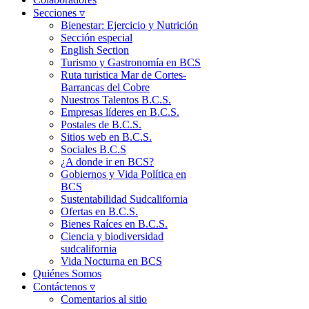
Secciones ▿
Bienestar: Ejercicio y Nutrición
Sección especial
English Section
Turismo y Gastronomía en BCS
Ruta turistica Mar de Cortes-
Barrancas del Cobre
Nuestros Talentos B.C.S.
Empresas líderes en B.C.S.
Postales de B.C.S.
Sitios web en B.C.S.
Sociales B.C.S
¿A donde ir en BCS?
Gobiernos y Vida Política en
BCS
Sustentabilidad Sudcalifornia
Ofertas en B.C.S.
Bienes Raíces en B.C.S.
Ciencia y biodiversidad
sudcalifornia
Vida Nocturna en BCS
Quiénes Somos
Contáctenos ▿
Comentarios al sitio