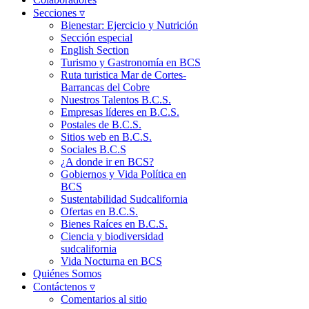
Secciones ▿
Bienestar: Ejercicio y Nutrición
Sección especial
English Section
Turismo y Gastronomía en BCS
Ruta turistica Mar de Cortes-
Barrancas del Cobre
Nuestros Talentos B.C.S.
Empresas líderes en B.C.S.
Postales de B.C.S.
Sitios web en B.C.S.
Sociales B.C.S
¿A donde ir en BCS?
Gobiernos y Vida Política en
BCS
Sustentabilidad Sudcalifornia
Ofertas en B.C.S.
Bienes Raíces en B.C.S.
Ciencia y biodiversidad
sudcalifornia
Vida Nocturna en BCS
Quiénes Somos
Contáctenos ▿
Comentarios al sitio