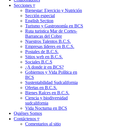
Secciones ▿
Bienestar: Ejercicio y Nutrición
Sección especial
English Section
Turismo y Gastronomía en BCS
Ruta turistica Mar de Cortes-
Barrancas del Cobre
Nuestros Talentos B.C.S.
Empresas líderes en B.C.S.
Postales de B.C.S.
Sitios web en B.C.S.
Sociales B.C.S
¿A donde ir en BCS?
Gobiernos y Vida Política en
BCS
Sustentabilidad Sudcalifornia
Ofertas en B.C.S.
Bienes Raíces en B.C.S.
Ciencia y biodiversidad
sudcalifornia
Vida Nocturna en BCS
Quiénes Somos
Contáctenos ▿
Comentarios al sitio