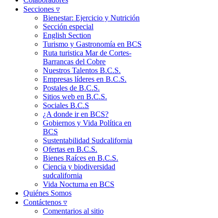
Secciones ▿
Bienestar: Ejercicio y Nutrición
Sección especial
English Section
Turismo y Gastronomía en BCS
Ruta turistica Mar de Cortes-
Barrancas del Cobre
Nuestros Talentos B.C.S.
Empresas líderes en B.C.S.
Postales de B.C.S.
Sitios web en B.C.S.
Sociales B.C.S
¿A donde ir en BCS?
Gobiernos y Vida Política en
BCS
Sustentabilidad Sudcalifornia
Ofertas en B.C.S.
Bienes Raíces en B.C.S.
Ciencia y biodiversidad
sudcalifornia
Vida Nocturna en BCS
Quiénes Somos
Contáctenos ▿
Comentarios al sitio