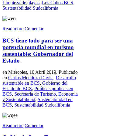
Limpieza de playas
,
Los Cabos BCS
,
Sustentabilidad Sudcalifornia
Read more
Comentar
BCS tiene todo para ser una
potencia mundial en turismo
sustentable: Gobernador del
Estado
en Miércoles, 10 Abril 2019. Publicado
en
Carlos Mendoza Davis
,
Desarrollo
sustentable en BCS
,
Gobierno del
Estado de BCS
,
Políticas publicas en
BCS
,
Secretaría de Turismo, Economía
y Sustentabilidad
,
Sustentabilidad en
BCS
,
Sustentabilidad Sudcalifornia
Read more
Comentar