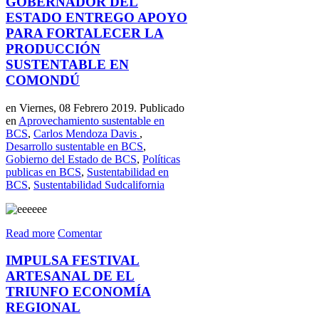
GOBERNADOR DEL
ESTADO ENTREGO APOYO
PARA FORTALECER LA
PRODUCCIÓN
SUSTENTABLE EN
COMONDÚ
en Viernes, 08 Febrero 2019. Publicado
en
Aprovechamiento sustentable en
BCS
,
Carlos Mendoza Davis
,
Desarrollo sustentable en BCS
,
Gobierno del Estado de BCS
,
Políticas
publicas en BCS
,
Sustentabilidad en
BCS
,
Sustentabilidad Sudcalifornia
Read more
Comentar
IMPULSA FESTIVAL
ARTESANAL DE EL
TRIUNFO ECONOMÍA
REGIONAL