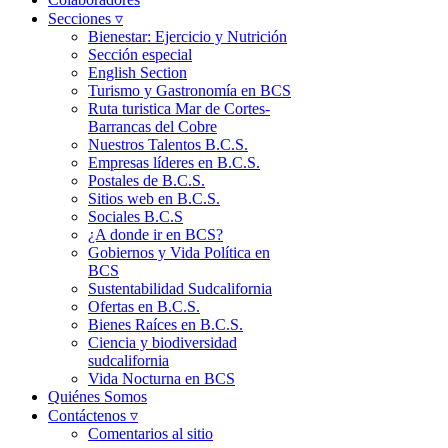
Secciones ▿
Bienestar: Ejercicio y Nutrición
Sección especial
English Section
Turismo y Gastronomía en BCS
Ruta turistica Mar de Cortes-
Barrancas del Cobre
Nuestros Talentos B.C.S.
Empresas líderes en B.C.S.
Postales de B.C.S.
Sitios web en B.C.S.
Sociales B.C.S
¿A donde ir en BCS?
Gobiernos y Vida Política en
BCS
Sustentabilidad Sudcalifornia
Ofertas en B.C.S.
Bienes Raíces en B.C.S.
Ciencia y biodiversidad
sudcalifornia
Vida Nocturna en BCS
Quiénes Somos
Contáctenos ▿
Comentarios al sitio