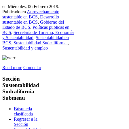
en Miércoles, 06 Febrero 2019.
Publicado en
Aprovechamiento
sustentable en BCS
,
Desarrollo
sustentable en BCS
,
Gobierno del
Estado de BCS
,
Políticas publicas en
BCS
,
Secretaría de Turismo, Economía
y Sustentabilidad
,
Sustentabilidad en
BCS
,
Sustentabilidad Sudcalifornia
,
Sustentabilidad y empleo
Read more
Comentar
Sección
Sustentabilidad
Sudcalifornia
Submenu
Búsqueda
clasificada
Regresar a la
Sección