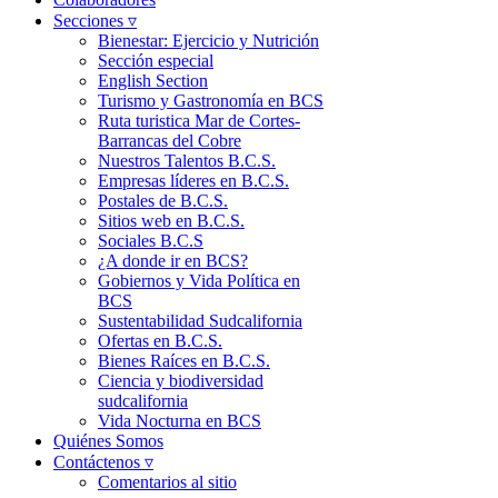
Secciones ▿
Bienestar: Ejercicio y Nutrición
Sección especial
English Section
Turismo y Gastronomía en BCS
Ruta turistica Mar de Cortes-
Barrancas del Cobre
Nuestros Talentos B.C.S.
Empresas líderes en B.C.S.
Postales de B.C.S.
Sitios web en B.C.S.
Sociales B.C.S
¿A donde ir en BCS?
Gobiernos y Vida Política en
BCS
Sustentabilidad Sudcalifornia
Ofertas en B.C.S.
Bienes Raíces en B.C.S.
Ciencia y biodiversidad
sudcalifornia
Vida Nocturna en BCS
Quiénes Somos
Contáctenos ▿
Comentarios al sitio