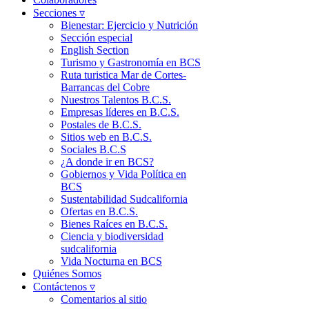
Secciones ▿
Bienestar: Ejercicio y Nutrición
Sección especial
English Section
Turismo y Gastronomía en BCS
Ruta turistica Mar de Cortes-
Barrancas del Cobre
Nuestros Talentos B.C.S.
Empresas líderes en B.C.S.
Postales de B.C.S.
Sitios web en B.C.S.
Sociales B.C.S
¿A donde ir en BCS?
Gobiernos y Vida Política en
BCS
Sustentabilidad Sudcalifornia
Ofertas en B.C.S.
Bienes Raíces en B.C.S.
Ciencia y biodiversidad
sudcalifornia
Vida Nocturna en BCS
Quiénes Somos
Contáctenos ▿
Comentarios al sitio