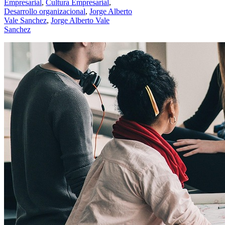
Empresarial
,
Cultura Empresarial
,
Desarrollo organizacional
,
Jorge Alberto
Vale Sanchez
,
Jorge Alberto Vale
Sanchez