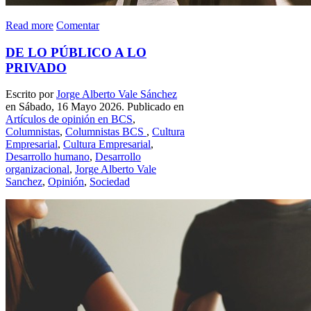
Read more
Comentar
DE LO PÚBLICO A LO
PRIVADO
Escrito por
Jorge Alberto Vale Sánchez
en Sábado, 16 Mayo 2026. Publicado en
Artículos de opinión en BCS
,
Columnistas
,
Columnistas BCS
,
Cultura
Empresarial
,
Cultura Empresarial
,
Desarrollo humano
,
Desarrollo
organizacional
,
Jorge Alberto Vale
Sanchez
,
Opinión
,
Sociedad