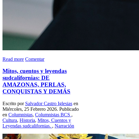
Read more
Comentar
Mitos, cuentos y leyendas
sudcalifornias: DE
AMAZONAS, PERLAS,
CONQUISTAS Y DEMÁS
Escrito por
Salvador Castro Iglesias
en
Miércoles, 25 Febrero 2026. Publicado
en
Columnistas
,
Columnistas BCS
,
Cultura
,
Historia
,
Mitos, Cuentos y
Leyendas sudcalifornias.
,
Narración