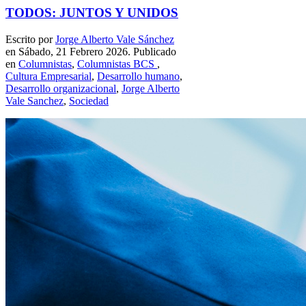
TODOS: JUNTOS Y UNIDOS
Escrito por
Jorge Alberto Vale Sánchez
en Sábado, 21 Febrero 2026. Publicado
en
Columnistas
,
Columnistas BCS
,
Cultura Empresarial
,
Desarrollo humano
,
Desarrollo organizacional
,
Jorge Alberto
Vale Sanchez
,
Sociedad