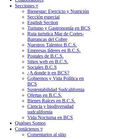
Secciones ▿
Bienestar: Ejercicio y Nutrición
Sección especial
English Section
Turismo y Gastronomía en BCS
Ruta turistica Mar de Cortes-
Barrancas del Cobre
Nuestros Talentos B.C.S.
Empresas líderes en B.C.S.
Postales de B.C.S.
Sitios web en B.C.S.
Sociales B.C.S
¿A donde ir en BCS?
Gobiernos y Vida Política en
BCS
Sustentabilidad Sudcalifornia
Ofertas en B.C.S.
Bienes Raíces en B.C.S.
Ciencia y biodiversidad
sudcalifornia
Vida Nocturna en BCS
Quiénes Somos
Contáctenos ▿
Comentarios al sitio