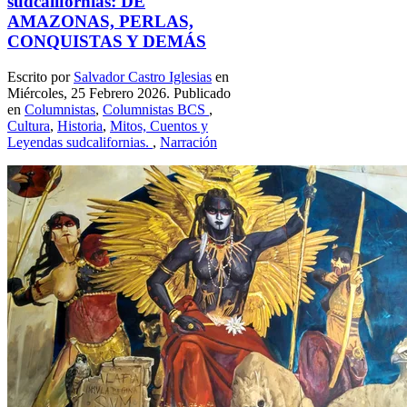
sudcalifornias: DE
AMAZONAS, PERLAS,
CONQUISTAS Y DEMÁS
Escrito por
Salvador Castro Iglesias
en
Miércoles, 25 Febrero 2026. Publicado
en
Columnistas
,
Columnistas BCS
,
Cultura
,
Historia
,
Mitos, Cuentos y
Leyendas sudcalifornias.
,
Narración