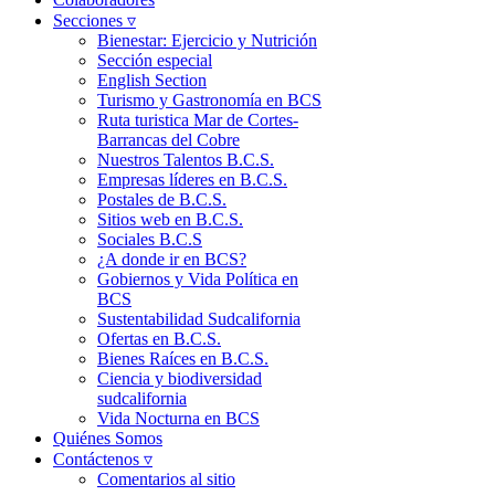
Secciones ▿
Bienestar: Ejercicio y Nutrición
Sección especial
English Section
Turismo y Gastronomía en BCS
Ruta turistica Mar de Cortes-
Barrancas del Cobre
Nuestros Talentos B.C.S.
Empresas líderes en B.C.S.
Postales de B.C.S.
Sitios web en B.C.S.
Sociales B.C.S
¿A donde ir en BCS?
Gobiernos y Vida Política en
BCS
Sustentabilidad Sudcalifornia
Ofertas en B.C.S.
Bienes Raíces en B.C.S.
Ciencia y biodiversidad
sudcalifornia
Vida Nocturna en BCS
Quiénes Somos
Contáctenos ▿
Comentarios al sitio