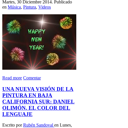
Martes, 30 Diciembre 2014. Publicado
en
Música
,
Pintura
,
Videos
Read more
Comentar
UNA NUEVA VISIÓN DE LA
PINTURA EN BAJA
CALIFORNIA SUR: DANIEL
OLIMÓN. EL COLOR DEL
LENGUAJE
Escrito por
Rubén Sandoval
en Lunes,