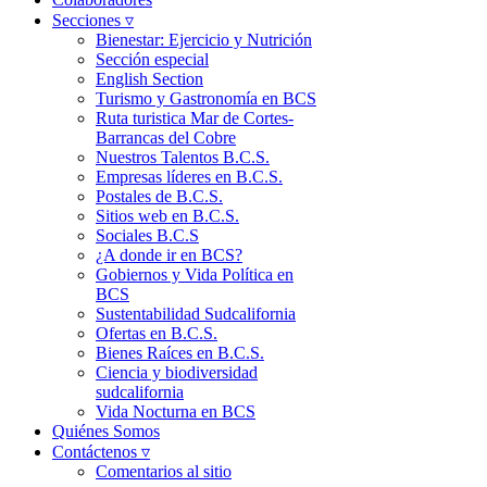
Secciones ▿
Bienestar: Ejercicio y Nutrición
Sección especial
English Section
Turismo y Gastronomía en BCS
Ruta turistica Mar de Cortes-
Barrancas del Cobre
Nuestros Talentos B.C.S.
Empresas líderes en B.C.S.
Postales de B.C.S.
Sitios web en B.C.S.
Sociales B.C.S
¿A donde ir en BCS?
Gobiernos y Vida Política en
BCS
Sustentabilidad Sudcalifornia
Ofertas en B.C.S.
Bienes Raíces en B.C.S.
Ciencia y biodiversidad
sudcalifornia
Vida Nocturna en BCS
Quiénes Somos
Contáctenos ▿
Comentarios al sitio