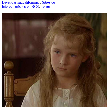
Leyendas sudcalifornias.
,
Sitios de
Interés Turístico en BCS
,
Terror