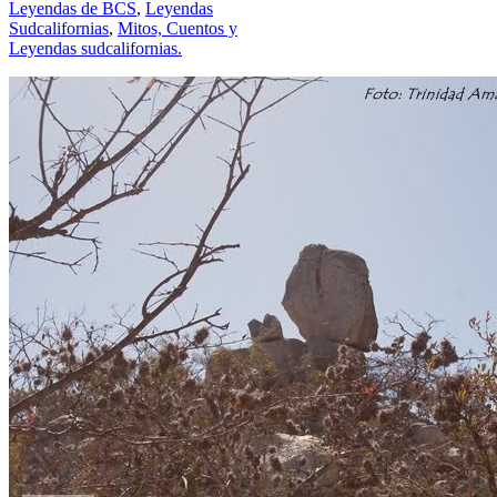
Leyendas de BCS
,
Leyendas
Sudcalifornias
,
Mitos, Cuentos y
Leyendas sudcalifornias.