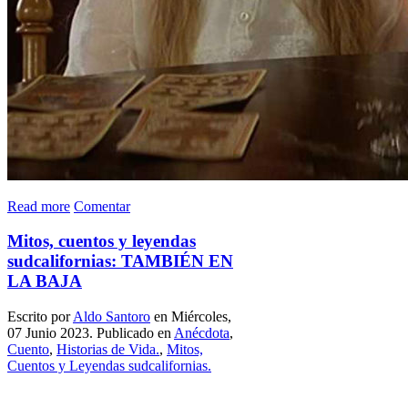
Read more
Comentar
Mitos, cuentos y leyendas
sudcalifornias: TAMBIÉN EN
LA BAJA
Escrito por
Aldo Santoro
en Miércoles,
07 Junio 2023. Publicado en
Anécdota
,
Cuento
,
Historias de Vida.
,
Mitos,
Cuentos y Leyendas sudcalifornias.