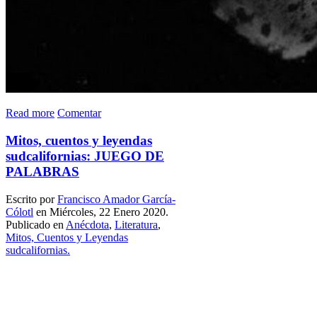
Read more
Comentar
Mitos, cuentos y leyendas
sudcalifornias: JUEGO DE
PALABRAS
Escrito por
Francisco Amador García-
Cólotl
en Miércoles, 22 Enero 2020.
Publicado en
Anécdota
,
Literatura
,
Mitos, Cuentos y Leyendas
sudcalifornias.