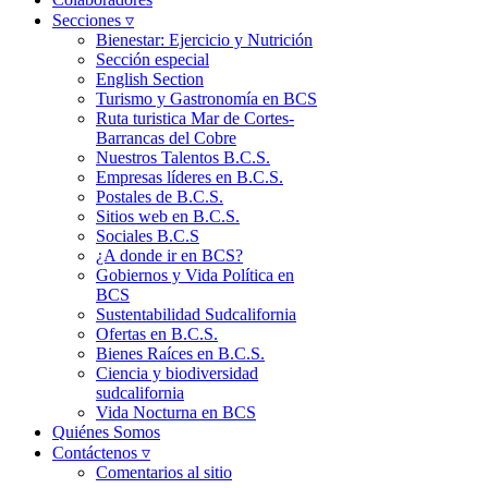
Secciones ▿
Bienestar: Ejercicio y Nutrición
Sección especial
English Section
Turismo y Gastronomía en BCS
Ruta turistica Mar de Cortes-
Barrancas del Cobre
Nuestros Talentos B.C.S.
Empresas líderes en B.C.S.
Postales de B.C.S.
Sitios web en B.C.S.
Sociales B.C.S
¿A donde ir en BCS?
Gobiernos y Vida Política en
BCS
Sustentabilidad Sudcalifornia
Ofertas en B.C.S.
Bienes Raíces en B.C.S.
Ciencia y biodiversidad
sudcalifornia
Vida Nocturna en BCS
Quiénes Somos
Contáctenos ▿
Comentarios al sitio