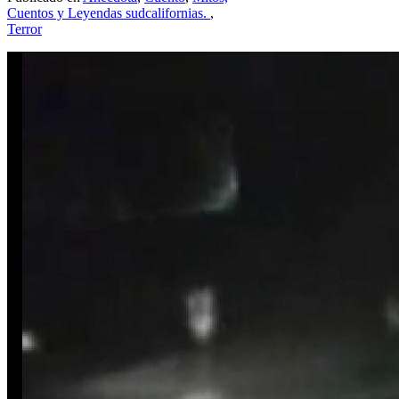
Cuentos y Leyendas sudcalifornias.
,
Terror