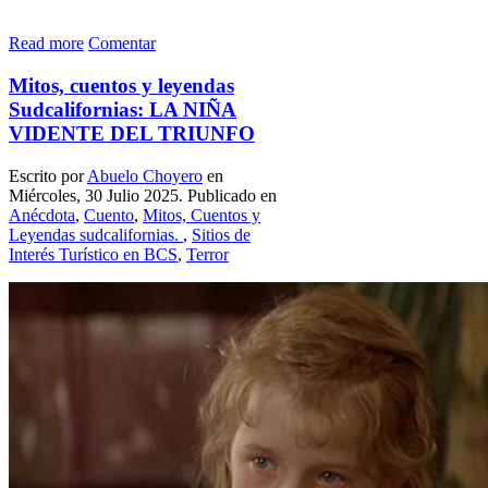
Read more
Comentar
Mitos, cuentos y leyendas
Sudcalifornias: LA NIÑA
VIDENTE DEL TRIUNFO
Escrito por
Abuelo Choyero
en
Miércoles, 30 Julio 2025. Publicado en
Anécdota
,
Cuento
,
Mitos, Cuentos y
Leyendas sudcalifornias.
,
Sitios de
Interés Turístico en BCS
,
Terror