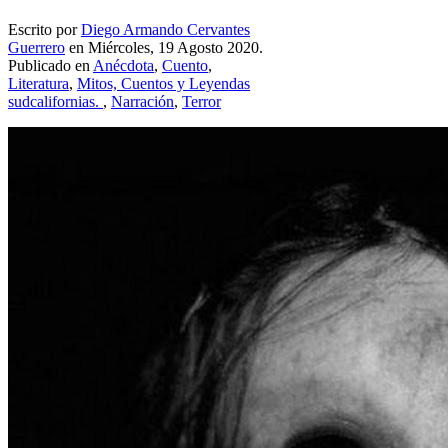
Escrito por
Diego Armando Cervantes
Guerrero
en Miércoles, 19 Agosto 2020.
Publicado en
Anécdota
,
Cuento
,
Literatura
,
Mitos, Cuentos y Leyendas
sudcalifornias.
,
Narración
,
Terror