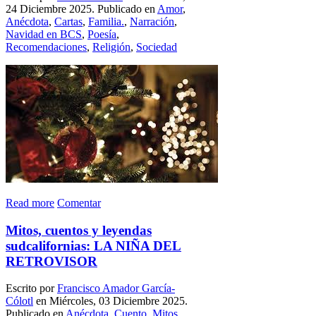
24 Diciembre 2025. Publicado en
Amor
,
Anécdota
,
Cartas
,
Familia.
,
Narración
,
Navidad en BCS
,
Poesía
,
Recomendaciones
,
Religión
,
Sociedad
Read more
Comentar
Mitos, cuentos y leyendas
sudcalifornias: LA NIÑA DEL
RETROVISOR
Escrito por
Francisco Amador García-
Cólotl
en Miércoles, 03 Diciembre 2025.
Publicado en
Anécdota
,
Cuento
,
Mitos,