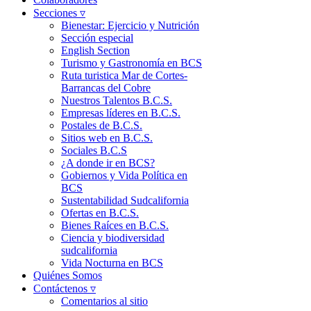
Secciones ▿
Bienestar: Ejercicio y Nutrición
Sección especial
English Section
Turismo y Gastronomía en BCS
Ruta turistica Mar de Cortes-
Barrancas del Cobre
Nuestros Talentos B.C.S.
Empresas líderes en B.C.S.
Postales de B.C.S.
Sitios web en B.C.S.
Sociales B.C.S
¿A donde ir en BCS?
Gobiernos y Vida Política en
BCS
Sustentabilidad Sudcalifornia
Ofertas en B.C.S.
Bienes Raíces en B.C.S.
Ciencia y biodiversidad
sudcalifornia
Vida Nocturna en BCS
Quiénes Somos
Contáctenos ▿
Comentarios al sitio