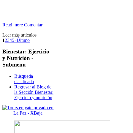
Read more
Comentar
Leer más artículos
1
2
3
4
5
»
Último
Bienestar:
Ejercicio
y Nutrición -
Submenu
Búsqueda
clasificada
Regresar al Blog de
la Sección Bienestar:
Ejercicio y nutrición