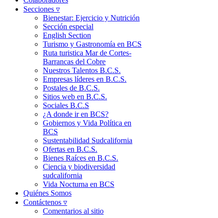
Secciones ▿
Bienestar: Ejercicio y Nutrición
Sección especial
English Section
Turismo y Gastronomía en BCS
Ruta turistica Mar de Cortes-
Barrancas del Cobre
Nuestros Talentos B.C.S.
Empresas líderes en B.C.S.
Postales de B.C.S.
Sitios web en B.C.S.
Sociales B.C.S
¿A donde ir en BCS?
Gobiernos y Vida Política en
BCS
Sustentabilidad Sudcalifornia
Ofertas en B.C.S.
Bienes Raíces en B.C.S.
Ciencia y biodiversidad
sudcalifornia
Vida Nocturna en BCS
Quiénes Somos
Contáctenos ▿
Comentarios al sitio