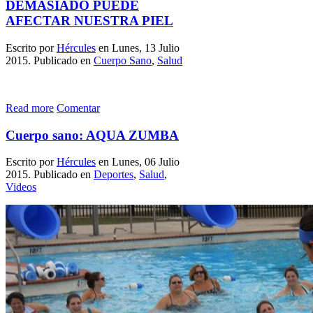
DEMASIADO PUEDE
AFECTAR NUESTRA PIEL
Escrito por
Hércules
en Lunes, 13 Julio
2015. Publicado en
Cuerpo Sano
,
Salud
Read more
Comentar
Cuerpo sano: AQUA ZUMBA
Escrito por
Hércules
en Lunes, 06 Julio
2015. Publicado en
Deportes
,
Salud
,
Videos