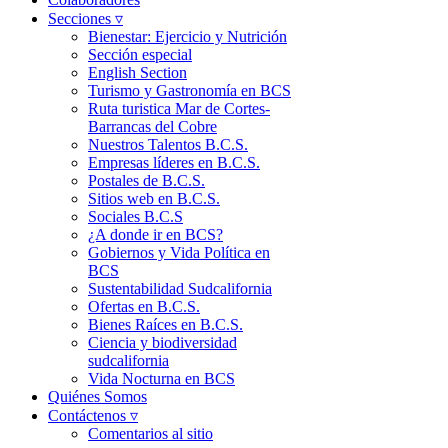
Secciones ▿
Bienestar: Ejercicio y Nutrición
Sección especial
English Section
Turismo y Gastronomía en BCS
Ruta turistica Mar de Cortes-
Barrancas del Cobre
Nuestros Talentos B.C.S.
Empresas líderes en B.C.S.
Postales de B.C.S.
Sitios web en B.C.S.
Sociales B.C.S
¿A donde ir en BCS?
Gobiernos y Vida Política en
BCS
Sustentabilidad Sudcalifornia
Ofertas en B.C.S.
Bienes Raíces en B.C.S.
Ciencia y biodiversidad
sudcalifornia
Vida Nocturna en BCS
Quiénes Somos
Contáctenos ▿
Comentarios al sitio