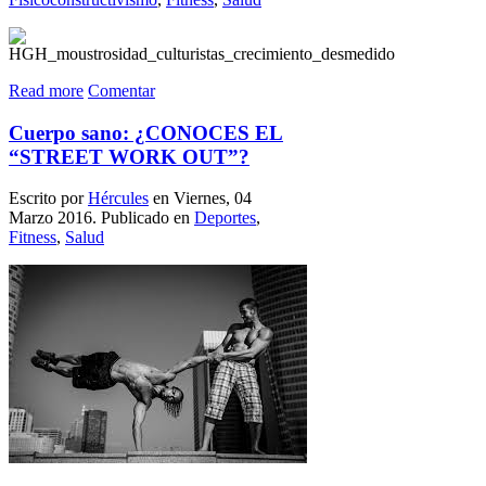
Read more
Comentar
Cuerpo sano: ¿CONOCES EL
“STREET WORK OUT”?
Escrito por
Hércules
en Viernes, 04
Marzo 2016. Publicado en
Deportes
,
Fitness
,
Salud