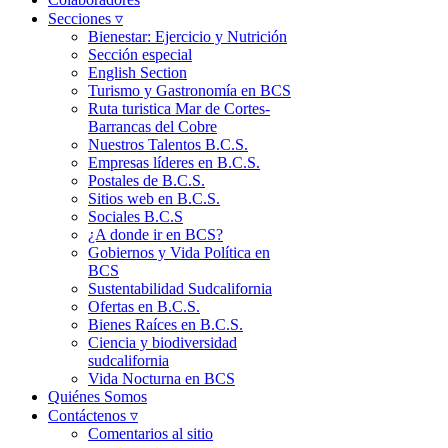
Secciones ▿
Bienestar: Ejercicio y Nutrición
Sección especial
English Section
Turismo y Gastronomía en BCS
Ruta turistica Mar de Cortes-
Barrancas del Cobre
Nuestros Talentos B.C.S.
Empresas líderes en B.C.S.
Postales de B.C.S.
Sitios web en B.C.S.
Sociales B.C.S
¿A donde ir en BCS?
Gobiernos y Vida Política en
BCS
Sustentabilidad Sudcalifornia
Ofertas en B.C.S.
Bienes Raíces en B.C.S.
Ciencia y biodiversidad
sudcalifornia
Vida Nocturna en BCS
Quiénes Somos
Contáctenos ▿
Comentarios al sitio