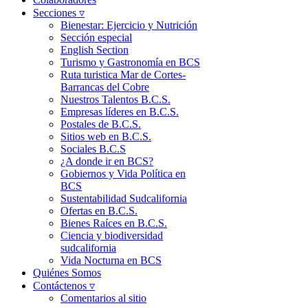
Secciones ▿
Bienestar: Ejercicio y Nutrición
Sección especial
English Section
Turismo y Gastronomía en BCS
Ruta turistica Mar de Cortes-
Barrancas del Cobre
Nuestros Talentos B.C.S.
Empresas líderes en B.C.S.
Postales de B.C.S.
Sitios web en B.C.S.
Sociales B.C.S
¿A donde ir en BCS?
Gobiernos y Vida Política en
BCS
Sustentabilidad Sudcalifornia
Ofertas en B.C.S.
Bienes Raíces en B.C.S.
Ciencia y biodiversidad
sudcalifornia
Vida Nocturna en BCS
Quiénes Somos
Contáctenos ▿
Comentarios al sitio