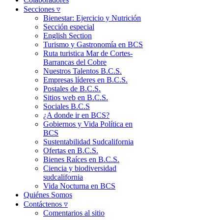
Secciones ▿
Bienestar: Ejercicio y Nutrición
Sección especial
English Section
Turismo y Gastronomía en BCS
Ruta turistica Mar de Cortes-
Barrancas del Cobre
Nuestros Talentos B.C.S.
Empresas líderes en B.C.S.
Postales de B.C.S.
Sitios web en B.C.S.
Sociales B.C.S
¿A donde ir en BCS?
Gobiernos y Vida Política en
BCS
Sustentabilidad Sudcalifornia
Ofertas en B.C.S.
Bienes Raíces en B.C.S.
Ciencia y biodiversidad
sudcalifornia
Vida Nocturna en BCS
Quiénes Somos
Contáctenos ▿
Comentarios al sitio