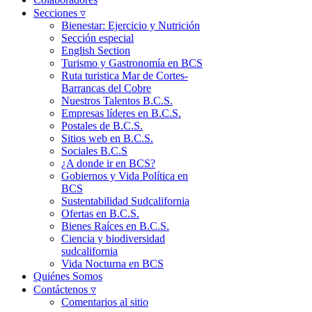
Secciones ▿
Bienestar: Ejercicio y Nutrición
Sección especial
English Section
Turismo y Gastronomía en BCS
Ruta turistica Mar de Cortes-
Barrancas del Cobre
Nuestros Talentos B.C.S.
Empresas líderes en B.C.S.
Postales de B.C.S.
Sitios web en B.C.S.
Sociales B.C.S
¿A donde ir en BCS?
Gobiernos y Vida Política en
BCS
Sustentabilidad Sudcalifornia
Ofertas en B.C.S.
Bienes Raíces en B.C.S.
Ciencia y biodiversidad
sudcalifornia
Vida Nocturna en BCS
Quiénes Somos
Contáctenos ▿
Comentarios al sitio