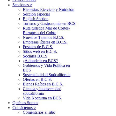
Secciones ▿
Bienestar: Ejercicio y Nutrición
Sección especial
English Section
Turismo y Gastronomía en BCS
Ruta turistica Mar de Cortes-
Barrancas del Cobre
Nuestros Talentos B.C.S.
Empresas líderes en B.C.S.
Postales de B.C.S.
Sitios web en B.C.S.
Sociales B.C.S
¿A donde ir en BCS?
Gobiernos y Vida Política en
BCS
Sustentabilidad Sudcalifornia
Ofertas en B.C.S.
Bienes Raíces en B.C.S.
Ciencia y biodiversidad
sudcalifornia
Vida Nocturna en BCS
Quiénes Somos
Contáctenos ▿
Comentarios al sitio